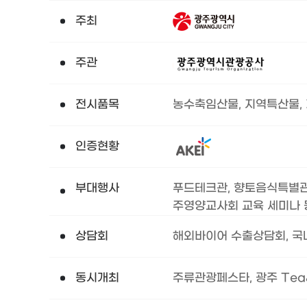
주최
주관
전시품목
농수축임산물, 지역특산물, 
인증현황
부대행사
푸드테크관, 향토음식특별관,
주영양교사회 교육 세미나 
상담회
해외바이어 수출상담회, 국
동시개최
주류관광페스타, 광주 Tea